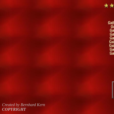
Gal
Ga
Ga
Ga
Ga
Gal
Gal
Ga
Ga
Created by Bernhard Kern
COPYRIGHT