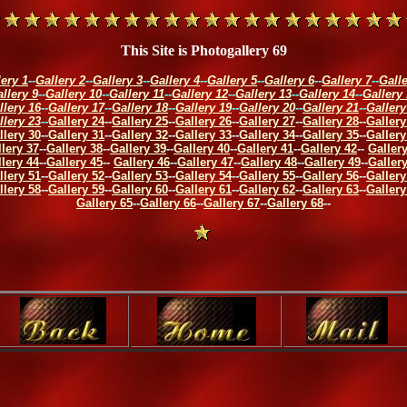
This Site is Photogallery 69
lery 1
--
Gallery 2
--
Gallery 3
--
Gallery 4
--
Gallery 5
--
Gallery 6
--
Gallery 7
--
Galle
llery 9
--
Gallery 10
--
Gallery 11
--
Gallery 12
--
Gallery 13
--
Gallery 14
--
Gallery
llery 16
--
Gallery 17
--
Gallery 18
--
Gallery 19
--
Gallery 20
--
Gallery 21
--
Gallery
llery 23
--
Gallery 24
--
Gallery 25
--
Gallery 26
--
Gallery 27
--
Gallery 28
--
Gallery
llery 30
--
Gallery 31
--
Gallery 32
--
Gallery 33
--
Gallery 34
--
Gallery 35
--
Gallery
lery 37
--
Gallery 38
--
Gallery 39
--
Gallery 40
--
Gallery 41
--
Gallery 42
--
Galler
lery 44
--
Gallery 45
--
Gallery 46
--
Gallery 47
--
Gallery 48
--
Gallery 49
--
Galler
llery 51
--
Gallery 52
--
Gallery 53
--
Gallery 54
--
Gallery 55
--
Gallery 56
--
Gallery
llery 58
--
Gallery 59
--
Gallery 60
--
Gallery 61
--
Gallery 62
--
Gallery 63
--
Gallery
Gallery 65
--
Gallery 66
--
Gallery 67
--
Gallery 68
--