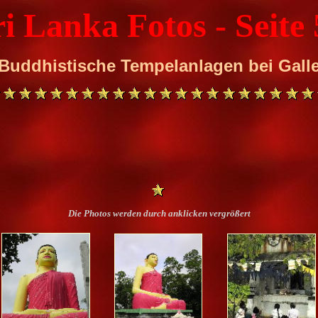
ri Lanka Fotos - Seite 
Buddhistische Tempelanlagen bei Gall
Die Photos werden durch anklicken vergrößert