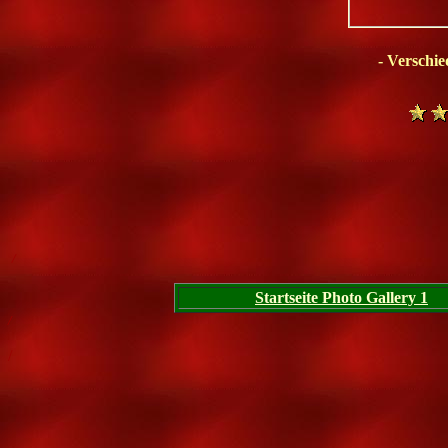
- Verschi
/
Startseite Photo Gallery 1
/
/