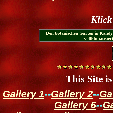
Klick
Den botanischen Garten in Kandy
vollklimatisier
This Site i
Gallery 1
--
Gallery 2
--
Ga
Gallery 6
--
Ga