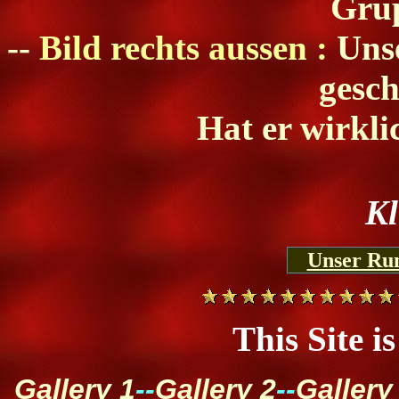
Grup
--
Bild rechts aussen :
Unse
gesch
Hat er wirkli
Kl
Unser Ru
This Site i
Gallery 1
--
Gallery 2
--
Gallery