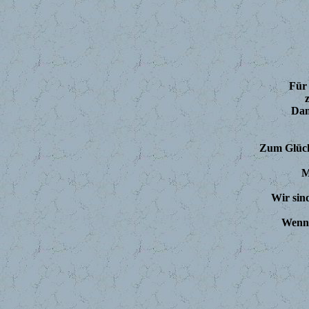
Für 
Dam
Zum Glück 
M
Wir sin
Wenn 