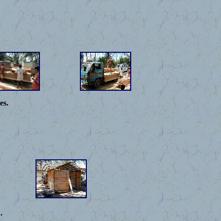
es.
.