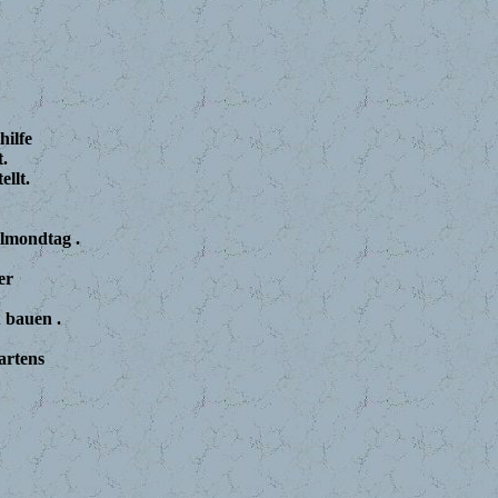
hilfe
.
llt.
llmondtag .
er
 bauen .
artens