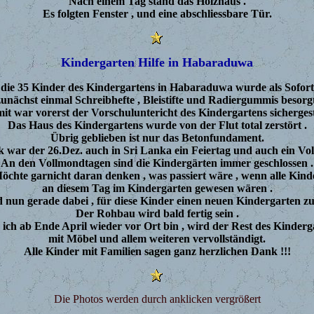
Nach einem Tag stand das Holzhaus .
Es folgten Fenster , und eine abschliessbare Tür.
Kindergarten Hilfe in Habaraduwa
die 35 Kinder des Kindergartens in Habaraduwa wurde als Sofort
zunächst einmal Schreibhefte , Bleistifte und Radiergummis besorgt
it war vorerst der Vorschuluntericht des Kindergartens sichergeste
Das Haus des Kindergartens wurde von der Flut total zerstört .
Übrig geblieben ist nur das Betonfundament.
war der 26.Dez. auch in Sri Lanka ein Feiertag und auch ein Vo
An den Vollmondtagen sind die Kindergärten immer geschlossen .
öchte garnicht daran denken , was passiert wäre , wenn alle Kind
an diesem Tag im Kindergarten gewesen wären .
d nun gerade dabei , für diese Kinder einen neuen Kindergarten zu
Der Rohbau wird bald fertig sein .
ich ab Ende April wieder vor Ort bin , wird der Rest des Kinderg
mit Möbel und allem weiteren vervollständigt.
Alle Kinder mit Familien sagen ganz herzlichen Dank !!!
Die Photos werden durch anklicken vergrößert