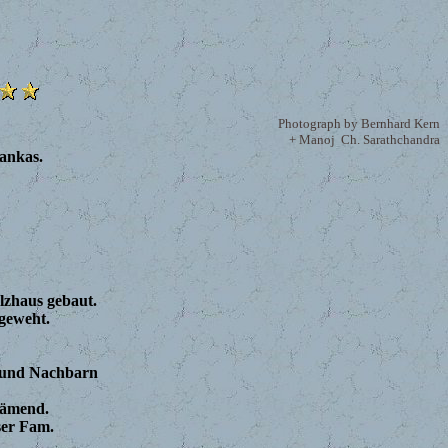
Photograph by Bernhard Kern
+ Manoj Ch. Sarathchandra
ankas.
,
olzhaus gebaut.
geweht.
n und Nachbarn
hämend.
ser Fam.