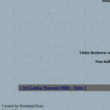
Wasa
Vielen Besitzern 
Nun hoff
< Sri Lanka Tsunami Hilfe - Seite 1
Created by Bernhard Kern