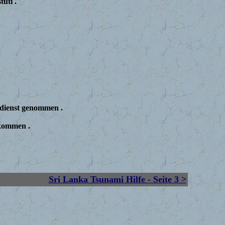
uti .
rdienst genommen .
 kommen .
Sri Lanka Tsunami Hilfe - Seite 3 >