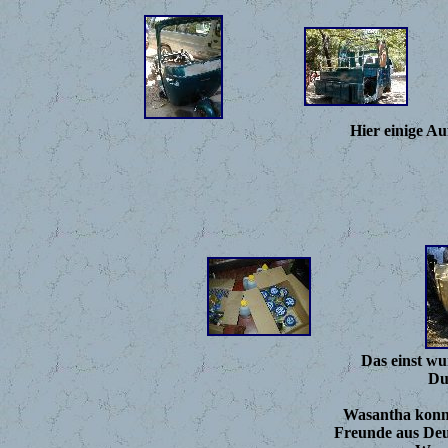
Hier einige A
Das einst wu
Du
Wasantha konnte
Freunde aus Deut