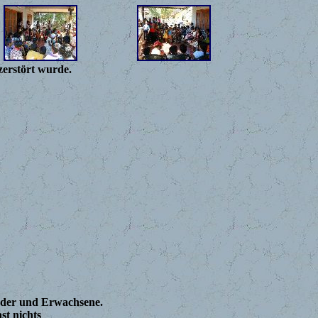
zerstört wurde.
nder und Erwachsene.
st nichts