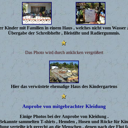
r Kinder mit Familien in einem Haus , welches nicht vom Wasser 
Übergabe der Schreibhefte , Bleistifte und Radiergummis.
Das Photo wird durch anklicken vergrößert
Hier das verwüstete ehemalige Haus des Kindergartens
Anprobe von mitgebrachter Kleidung
Einige Photos bei der Anprobe von Kleidung .
 Bekannte sammelten T-shirts , Hemden , Hosen und Röcke für Ki
dung verteilte ich gerecht an die Menschen , denen nach der Flut fa