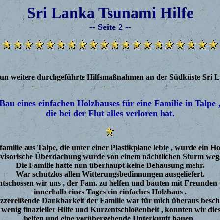
Sri Lanka Tsunami Hilfe
-- Seite 2 --
nun weitere durchgeführte Hilfsmaßnahmen an der Südküste Sri L
Bau eines einfachen Holzhauses für eine Familie in Talpe 
die bei der Flut alles verloren hat.
amilie aus Talpe, die unter einer Plastikplane lebte , wurde ein H
ovisorische Überdachung wurde von einem nächtlichen Sturm weg
Die Familie hatte nun überhaupt keine Behausung mehr.
War schutzlos allen Witterungsbedinnungen ausgeliefert.
tschossen wir uns , der Fam. zu helfen und bauten mit Freunde
innerhalb eines Tages ein einfaches Holzhaus .
rzzereißende Dankbarkeit der Familie war für mich überaus besc
 wenig finazieller Hilfe und Kurzentschloßenheit , konnten wir die
helfen und eine vorübergehende Unterkunft bauen .