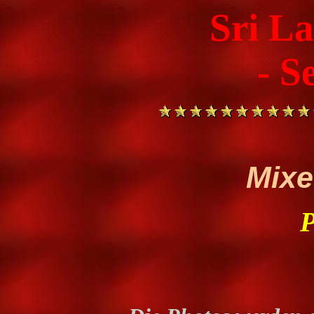
Sri L
- S
Mixe
P