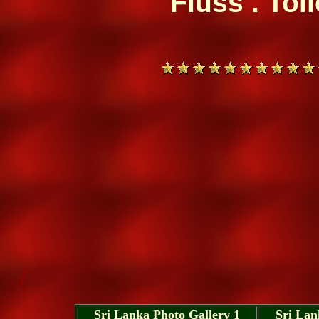
Fluss . Tol
/
Sri Lanka Photo Gallery 1
Sri Lan