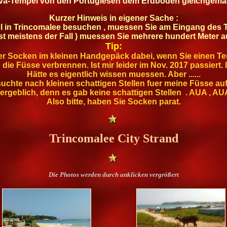
iva-Tempel von den Portugiesen dem Erdboden gleichgemac
Kurzer Hinweis in eigener Sache :
l in Trincomalee besuchen , muessen Sie am Eingang des 
( ist meistens der Fall ) muessen Sie mehrere hundert Meter 
Tip:
r Socken im kleinen Handgepäck dabei, wenn Sie einen T
die Füsse verbrennen. Ist mir leider im Nov. 2017 passiert.
Hätte es eigentlich wissen muessen. Aber ......
suchte nach kleinen schattigen Stellen fuer meine Füsse a
ergeblich, denn es gab keine schattigen Stellen . AUA , AU
Also bitte, haben Sie Socken parat.
Trincomalee City Strand
Die Photos werden durch anklicken vergrößert