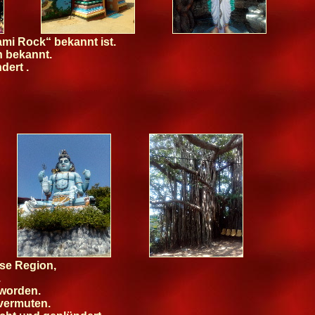
mi Rock“ bekannt ist.
n bekannt.
dert .
ese Region,
.
 worden.
vermuten.