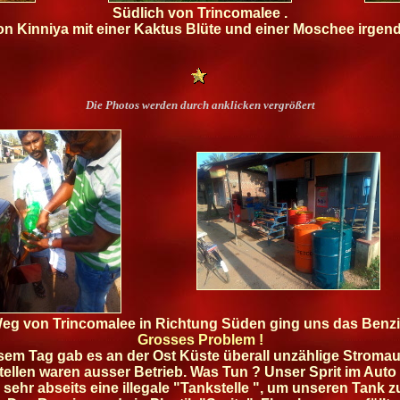
Südlich von Trincomalee .
on Kinniya mit einer Kaktus Blüte und einer Moschee irge
Die Photos werden durch anklicken vergrößert
eg von Trincomalee in Richtung Süden ging uns das Benzi
Grosses Problem !
sem Tag gab es an der Ost Küste überall unzählige Stromaus
tellen waren ausser Betrieb. Was Tun ? Unser Sprit im Auto wa
sehr abseits eine illegale "Tankstelle ", um unseren Tank z