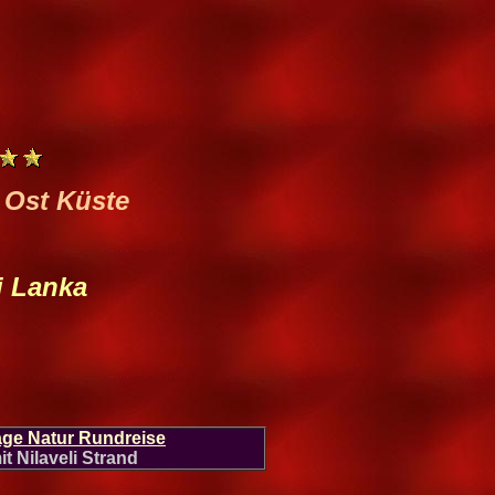
 Ost Küste
i Lanka
age Natur Rundreise
it Nilaveli Strand