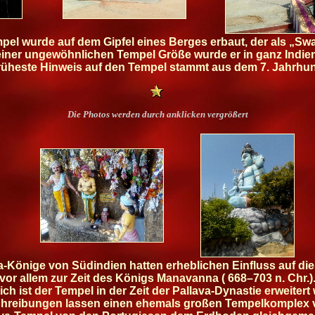
l wurde auf dem Gipfel eines Berges erbaut, der als „Swa
ner ungewöhnlichen Tempel Größe wurde er in ganz Indie
rüheste Hinweis auf den Tempel stammt aus dem 7. Jahrhun
Die Photos werden durch anklicken vergrößert
a-Könige von Südindien hatten erheblichen Einfluss auf di
vor allem zur Zeit des Königs Manavanna ( 668–703 n. Chr.)
ich ist der Tempel in der Zeit der Pallava-Dynastie erweitert
chreibungen lassen einen ehemals großen Tempelkomplex 