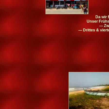
Da wir 
Unser Frühst
--- Z
--- Drittes & vi