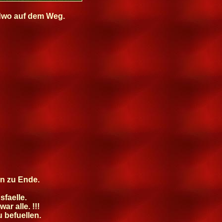
ndwo auf dem Weg.
n zu Ende.
faelle.
r alle. !!!
u befuellen.