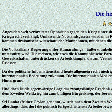
Die hi
Angesichts weit verbreiteter Opposition gegen den Krieg unter 
Kriegsrecht verhängt. Umfassende Notstandsgesetze wurden in Kra
kommen drakonische wirtschaftliche Maßnahmen, mit denen die La
Die Volksallianz-Regierung unter Kumaratunga - äußerst unbelie
unterstützt wird. Die meisten, wie etwa die Kommunistische Pa
Gewerkschaften unterdrücken sie Arbeitskämpfe, die zur Verte
Erlassen.
Da der politische Informationsstand heute allgemein recht niedrig
internationalen Bedeutung zukommt. Die internationalen Medien e
Hintergrund.
Und doch ist die gegenwärtige Lage das zwangsläufige Ergebnis 
dem Zweiten Weltkrieg hin zum blutigen Bürgerkrieg, der bereits
Sri Lanka (früher Ceylon genannt) wurde nach dem Zweiten Wel
allerdings, dass dort die politisch fortgeschrittenste Arbeiterbe