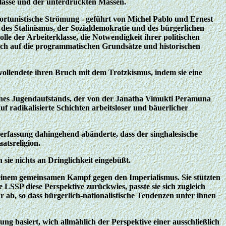
klasse und der unterdrückten Massen.
portunistische Strömung - geführt von Michel Pablo und Ernest
 des Stalinismus, der Sozialdemokratie und des bürgerlichen
le der Arbeiterklasse, die Notwendigkeit ihrer politischen
 sich auf die programmatischen Grundsätze und historischen
vollendete ihren Bruch mit dem Trotzkismus, indem sie eine
g eines Jugendaufstands, der von der Janatha Vimukti Peramuna
f radikalisierte Schichten arbeitsloser und bäuerlicher
 Verfassung dahingehend abänderte, dass der singhalesische
atsreligion.
 sie nichts an Dringlichkeit eingebüßt.
n einem gemeinsamen Kampf gegen den Imperialismus. Sie stützten
e LSSP diese Perspektive zurückwies, passte sie sich zugleich
hr ab, so dass bürgerlich-nationalistische Tendenzen unter ihnen
ng basiert, wich allmählich der Perspektive einer ausschließlich