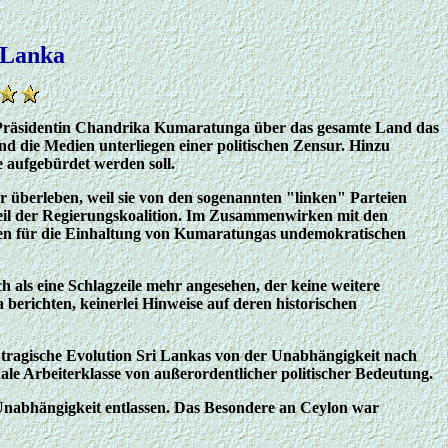
i Lanka
che Präsidentin Chandrika Kumaratunga über das gesamte Land das
nd die Medien unterliegen einer politischen Zensur. Hinzu
 aufgebürdet werden soll.
 überleben, weil sie von den sogenannten "linken" Parteien
teil der Regierungskoalition. Im Zusammenwirken mit den
gen für die Einhaltung von Kumaratungas undemokratischen
ch als eine Schlagzeile mehr angesehen, der keine weitere
berichten, keinerlei Hinweise auf deren historischen
e tragische Evolution Sri Lankas von der Unabhängigkeit nach
ale Arbeiterklasse von außerordentlicher politischer Bedeutung.
Unabhängigkeit entlassen. Das Besondere an Ceylon war