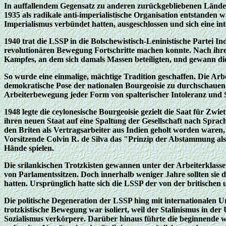
In auffallendem Gegensatz zu anderen zurückgebliebenen Ländern,
1935 als radikale anti-imperialistische Organisation entstanden wa
Imperialismus verbündet hatten, ausgeschlossen und sich eine int
1940 trat die LSSP in die Bolschewistisch-Leninistische Partei In
revolutionären Bewegung Fortschritte machen konnte. Nach ihrem 
Kampfes, an dem sich damals Massen beteiligten, und gewann die b
So wurde eine einmalige, mächtige Tradition geschaffen. Die Ar
demokratische Pose der nationalen Bourgeoisie zu durchschauen. 
Arbeiterbewegung jeder Form von spalterischer Intoleranz und 
1948 legte die ceylonesische Bourgeoisie gezielt die Saat für Zwi
ihren neuen Staat auf eine Spaltung der Gesellschaft nach Sprac
den Briten als Vertragsarbeiter aus Indien geholt worden waren
Vorsitzende Colvin R. de Silva das "Prinzip der Abstammung als
Hände spielen.
Die srilankischen Trotzkisten gewannen unter der Arbeiterklasse
von Parlamentssitzen. Doch innerhalb weniger Jahre sollten sie 
hatten. Ursprünglich hatte sich die LSSP der von der britischen
Die politische Degeneration der LSSP hing mit internationalen 
trotzkistische Bewegung war isoliert, weil der Stalinismus in de
Sozialismus verkörpere. Darüber hinaus führte die beginnende w