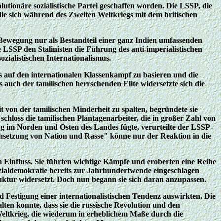
tionäre sozialistische Partei geschaffen worden. Die LSSP, die
n, die sich während des Zweiten Weltkriegs mit dem britischen
he Bewegung nur als Bestandteil einer ganz Indien umfassenden
 LSSP den Stalinisten die Führung des anti-imperialistischen
zialistischen Internationalismus.
 auf den internationalen Klassenkampf zu basieren und die
auch der tamilischen herrschenden Elite widersetzte sich die
it von der tamilischen Minderheit zu spalten, begründete sie
hloss die tamilischen Plantagenarbeiter, die in großer Zahl von
ng im Norden und Osten des Landes fügte, verurteilte der LSSP-
chsetzung von Nation und Rasse" könne nur der Reaktion in die
n Einfluss. Sie führten wichtige Kämpfe und eroberten eine Reihe
ozialdemokratie bereits zur Jahrhundertwende eingeschlagen
ruktur widersetzt. Doch nun begann sie sich daran anzupassen.
 Festigung einer internationalistischen Tendenz auswirkten. Die
lten konnte, dass sie die russische Revolution und den
Weltkrieg, die wiederum in erheblichem Maße durch die