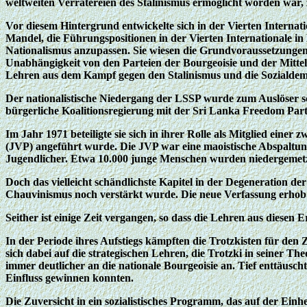
weltweiten Verrätereien des Stalinismus ermöglicht worden war
Vor diesem Hintergrund entwickelte sich in der Vierten Internat
Mandel, die Führungspositionen in der Vierten Internationale in
Nationalismus anzupassen. Sie wiesen die Grundvoraussetzungen d
Unabhängigkeit von den Parteien der Bourgeoisie und der Mittelk
Lehren aus dem Kampf gegen den Stalinismus und die Sozialdem
Der nationalistische Niedergang der LSSP wurde zum Auslöser sch
bürgerliche Koalitionsregierung mit der Sri Lanka Freedom Par
Im Jahr 1971 beteiligte sie sich in ihrer Rolle als Mitglied ei
(JVP) angeführt wurde. Die JVP war eine maoistische Abspaltung v
Jugendlicher. Etwa 10.000 junge Menschen wurden niedergemetz
Doch das vielleicht schändlichste Kapitel in der Degeneration de
Chauvinismus noch verstärkt wurde. Die neue Verfassung erhob 
Seither ist einige Zeit vergangen, so dass die Lehren aus diesen 
In der Periode ihres Aufstiegs kämpften die Trotzkisten für de
sich dabei auf die strategischen Lehren, die Trotzki in seiner Th
immer deutlicher an die nationale Bourgeoisie an. Tief enttäuscht
Einfluss gewinnen konnten.
Die Zuversicht in ein sozialistisches Programm, das auf der Einh