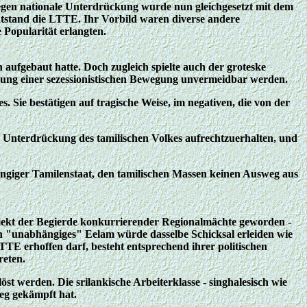
gegen nationale Unterdrückung wurde nun gleichgesetzt mit dem
ntstand die LTTE. Ihr Vorbild waren diverse andere
 Popularität erlangten.
n aufgebaut hatte. Doch zugleich spielte auch der groteske
ung einer sezessionistischen Bewegung unvermeidbar werden.
. Sie bestätigen auf tragische Weise, im negativen, die von der
che Unterdrückung des tamilischen Volkes aufrechtzuerhalten, und
ngiger Tamilenstaat, den tamilischen Massen keinen Ausweg aus
jekt der Begierde konkurrierender Regionalmächte geworden -
n "unabhängiges" Eelam würde dasselbe Schicksal erleiden wie
TE erhoffen darf, besteht entsprechend ihrer politischen
reten.
t werden. Die srilankische Arbeiterklasse - singhalesisch wie
ieg gekämpft hat.