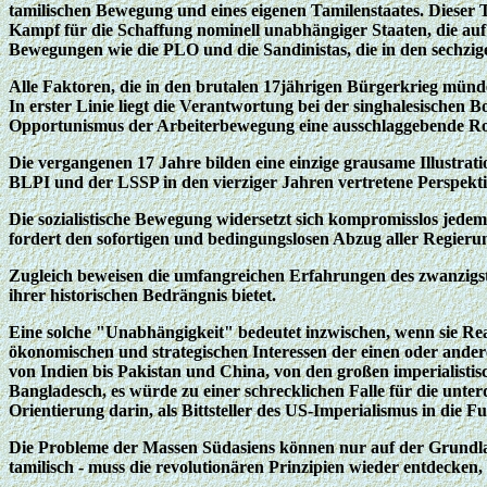
tamilischen Bewegung und eines eigenen Tamilenstaates. Dieser 
Kampf für die Schaffung nominell unabhängiger Staaten, die auf
Bewegungen wie die PLO und die Sandinistas, die in den sechziger
Alle Faktoren, die in den brutalen 17jährigen Bürgerkrieg münd
In erster Linie liegt die Verantwortung bei der singhalesischen B
Opportunismus der Arbeiterbewegung eine ausschlaggebende Rol
Die vergangenen 17 Jahre bilden eine einzige grausame Illustratio
BLPI und der LSSP in den vierziger Jahren vertretene Perspekti
Die sozialistische Bewegung widersetzt sich kompromisslos jedem
fordert den sofortigen und bedingungslosen Abzug aller Regier
Zugleich beweisen die umfangreichen Erfahrungen des zwanzigst
ihrer historischen Bedrängnis bietet.
Eine solche "Unabhängigkeit" bedeutet inzwischen, wenn sie Rea
ökonomischen und strategischen Interessen der einen oder and
von Indien bis Pakistan und China, von den großen imperialist
Bangladesch, es würde zu einer schrecklichen Falle für die unt
Orientierung darin, als Bittsteller des US-Imperialismus in die 
Die Probleme der Massen Südasiens können nur auf der Grundlage 
tamilisch - muss die revolutionären Prinzipien wieder entdecken