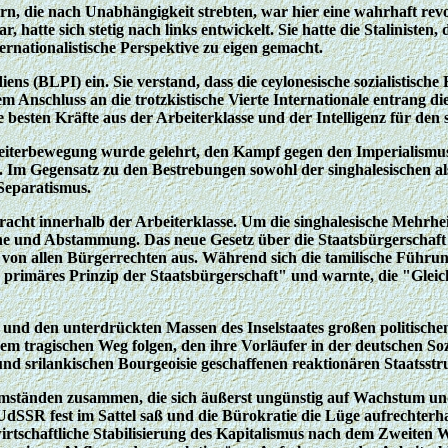
 die nach Unabhängigkeit strebten, war hier eine wahrhaft revolu
r, hatte sich stetig nach links entwickelt. Sie hatte die Staliniste
ernationalistische Perspektive zu eigen gemacht.
diens (BLPI) ein. Sie verstand, dass die ceylonesische sozialistisc
Anschluss an die trotzkistische Vierte Internationale entrang die
esten Kräfte aus der Arbeiterklasse und der Intelligenz für den so
beiterbewegung wurde gelehrt, den Kampf gegen den Imperialismus
Im Gegensatz zu den Bestrebungen sowohl der singhalesischen als 
Separatismus.
etracht innerhalb der Arbeiterklasse. Um die singhalesische Mehrhe
he und Abstammung. Das neue Gesetz über die Staatsbürgerschaft sc
, von allen Bürgerrechten aus. Während sich die tamilische Führu
 primäres Prinzip der Staatsbürgerschaft" und warnte, die "Glei
 und den unterdrückten Massen des Inselstaates großen politische
dem tragischen Weg folgen, den ihre Vorläufer in der deutschen S
 und srilankischen Bourgeoisie geschaffenen reaktionären Staatsst
Umständen zusammen, die sich äußerst ungünstig auf Wachstum und
r UdSSR fest im Sattel saß und die Bürokratie die Lüge aufrechterha
irtschaftliche Stabilisierung des Kapitalismus nach dem Zweiten 