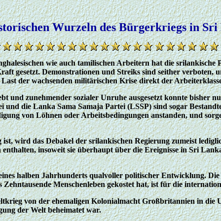
storischen Wurzeln des Bürgerkriegs in Sr
singhalesischen wie auch tamilischen Arbeitern hat die srilankis
ft gesetzt. Demonstrationen und Streiks sind seither verboten, u
st der wachsenden militärischen Krise direkt der Arbeiterklasse
bt und zunehmender sozialer Unruhe ausgesetzt konnte bisher nur
rtei und die Lanka Sama Samaja Partei (LSSP) sind sogar Bestand
idigung von Löhnen oder Arbeitsbedingungen anstanden, und sor
 ist, wird das Debakel der srilankischen Regierung zumeist ledigli
nthalten, insoweit sie überhaupt über die Ereignisse in Sri Lanka 
eines halben Jahrhunderts qualvoller politischer Entwicklung. Di
 Zehntausende Menschenleben gekostet hat, ist für die internation
tkrieg von der ehemaligen Kolonialmacht Großbritannien in die 
wegung der Welt beheimatet war.