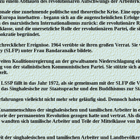
, zu einem Abflauen des revolutionären Aufschwungs der Arbeiter
ionale eine zunehmende politische und theoretische Krise. Eine op
 Europa innehatten - begann sich an die augenscheinlichen Erfolge
es marxistischen Internationalismus zurück: die revolutionäre Rol
lasse, und die unersetzliche Rolle der revolutionären Partei, die
okratie begründet.
recklicher Ereignisse. 1964 verübte sie ihren großen Verrat. Sie 
ty (SLFP) unter Frau Bandaranaike bildete.
ner zweiten Koalitionsregierung an der gewaltsamen Niederschlagun
on der stalinistischen Kommunistischen Partei. Sie stützte sich au
elt.
r LSSP fällt in das Jahr 1972, als sie gemeinsam mit der SLFP die
das Singhalesische zur Staatssprache und den Buddhismus zur Sta
Erfahrungen vielleicht nicht mehr sehr geläufig sind. Dennoch haben
n Zusammenschluss der singhalesischen und tamilischen Arbeiter i
eorie der permanenten Revolution gezogen hatte und vertrat. Als di
 wandten sich tamilische Arbeiter und Teile der Mittelklasse von i
eit der singhalesischen und tamilischen Arbeiter und Landbevölkeru