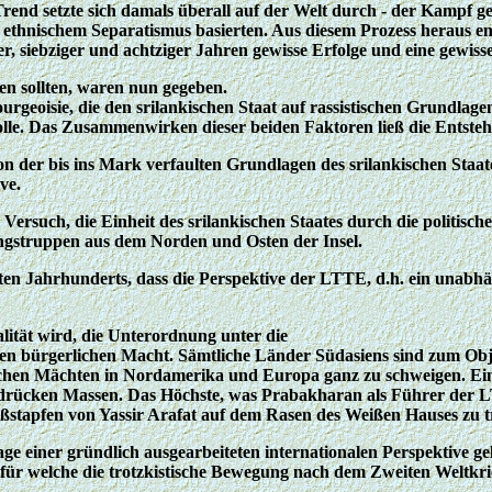
Trend setzte sich damals überall auf der Welt durch - der Kampf 
 ethnischem Separatismus basierten. Aus diesem Prozess heraus e
, siebziger und achtziger Jahren gewisse Erfolge und eine gewisse
en sollten, waren nun gegeben.
ourgeoisie, die den srilankischen Staat auf rassistischen Grundlage
le. Das Zusammenwirken dieser beiden Faktoren ließ die Entsteh
n der bis ins Mark verfaulten Grundlagen des srilankischen Staates
ve.
 Versuch, die Einheit des srilankischen Staates durch die politis
ungstruppen aus dem Norden und Osten der Insel.
en Jahrhunderts, dass die Perspektive der LTTE, d.h. ein unabhä
lität wird, die Unterordnung unter die
eren bürgerlichen Macht. Sämtliche Länder Südasiens sind zum Ob
ischen Mächten in Nordamerika und Europa ganz zu schweigen. Ei
erdrücken Massen. Das Höchste, was Prabakharan als Führer der LT
Fußstapfen von Yassir Arafat auf dem Rasen des Weißen Hauses zu t
einer gründlich ausgearbeiteten internationalen Perspektive gelös
, für welche die trotzkistische Bewegung nach dem Zweiten Weltkr