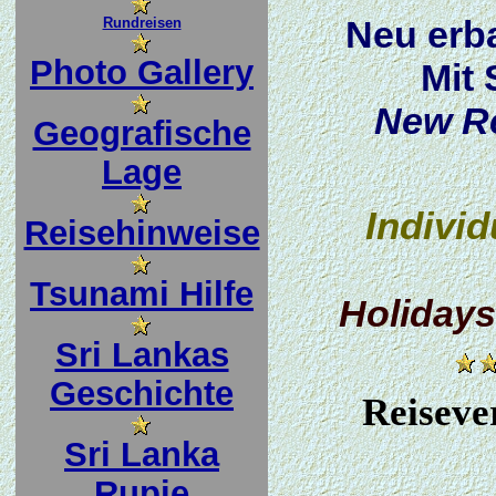
Neu erba
Rundreisen
Photo Gallery
Mit
New Re
Geografische
Lage
Individ
Reisehinweise
Tsunami Hilfe
Holidays 
Sri Lankas
Geschichte
Reiseve
Sri Lanka
Rupie