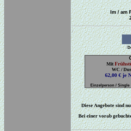
Im / am 
/
/
D
Frühst
Mit
WC / Dusc
62,00 € je N
Einzelperson / Single
Diese Angebote sind nu
Bei einer vorab gebucht